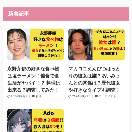
新着記事
永野芽郁の好きな食べ物
マカロニえんぴつはっと
は塩ラーメン！偏食で食
りの彼女は誰？あいみょ
生活がヤバイ！？ 料理は
んとの関係は？歴代彼女
出来る？調査してみた！
や好きなタイプも調査！
2024年9月2日
女優
2024年8月26日
アーティスト