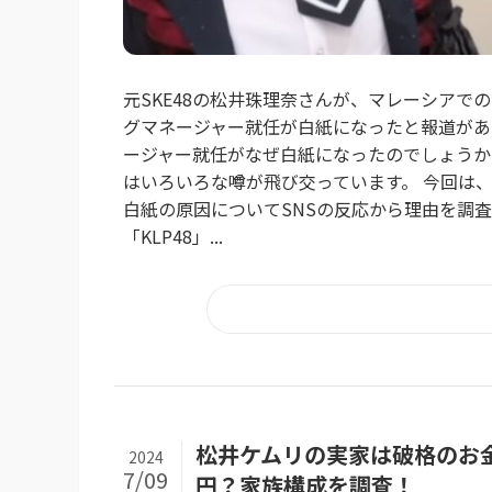
元SKE48の松井珠理奈さんが、マレーシアで
グマネージャー就任が白紙になったと報道があり
ージャー就任がなぜ白紙になったのでしょうか
はいろいろな噂が飛び交っています。 今回は、
白紙の原因についてSNSの反応から理由を調
「KLP48」...
松井ケムリの実家は破格のお
2024
7/09
円？家族構成を調査！