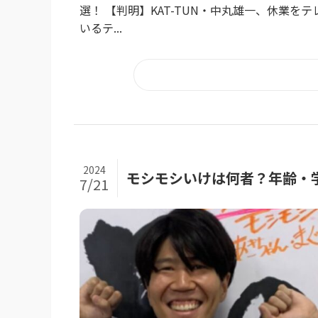
選！ 【判明】KAT-TUN・中丸雄一、休業をテレビ各
いるテ...
2024
モシモシいけは何者？年齢・学
7/21