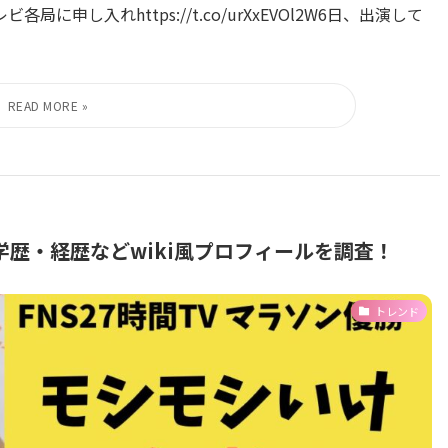
局に申し入れhttps://t.co/urXxEVOl2W6日、出演して
歴・経歴などwiki風プロフィールを調査！
トレンド