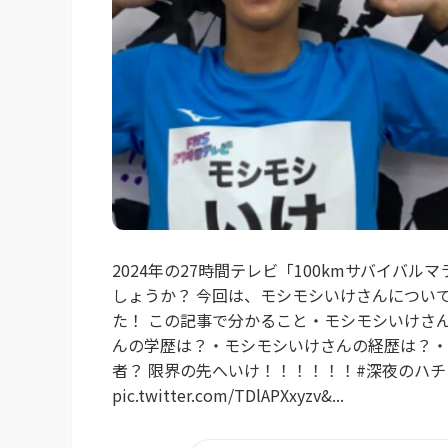
2024年の27時間テレビ「100kmサバイバ
しょうか？ 今回は、モシモシいけさんについて
た！ この記事で分かること・モシモシいけさ
んの学歴は？・モシモシいけさんの経歴は？・
者？ 限界の先へいけ！！！！！！#深夜のハチミ
pic.twitter.com/TDlAPXxyzv&...