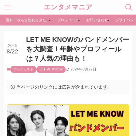
エンタメマニア
激レアさんを連れてきた。
プロフィール
お問い合わせ
プライバシ
LET ME KNOWのバンドメンバー
2024
を大調査！年齢やプロフィール
8/22
は？人気の理由も！
2024年8月22日
アーティスト
LET ME KNOW
当ページのリンクには広告が含まれています。